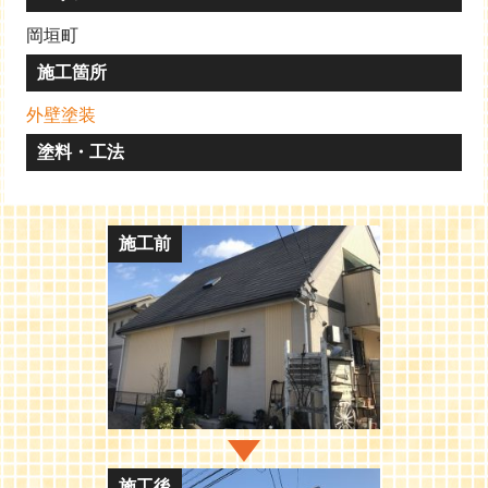
岡垣町
施工箇所
外壁塗装
塗料・工法
施工前
施工後