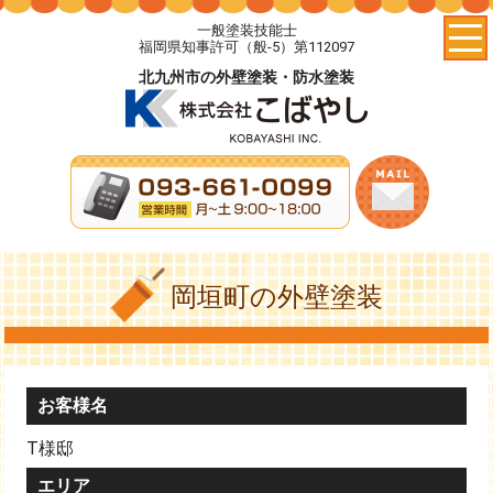
一般塗装技能士
福岡県知事許可（般-5）第112097
北九州市の外壁塗装・防水塗装
岡垣町の外壁塗装
お客様名
T様邸
エリア