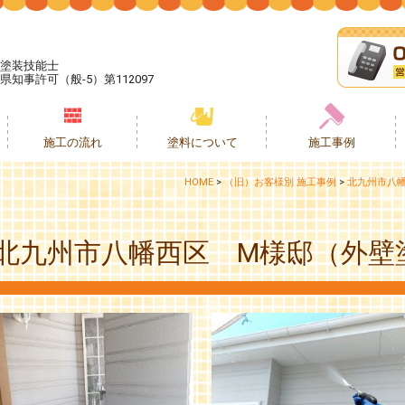
塗装技能士
県知事許可（般-5）第112097
施工の流れ
塗料について
施工事例
HOME
>
（旧）お客様別 施工事例
>
北九州市八
北九州市八幡西区 M様邸（外壁