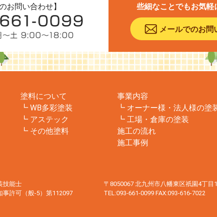
のお問い合わせ】
些細なことでもお気軽
メールでのお問
塗料について
事業内容
WB多彩塗装
オーナー様・法人様の塗
アステック
工場・倉庫の塗装
その他塗料
施工の流れ
施工事例
装技能士
〒8050067 北九州市八幡東区祇園4丁目1-
事許可（般-5）第112097
TEL:093-661-0099 FAX:093-616-7022